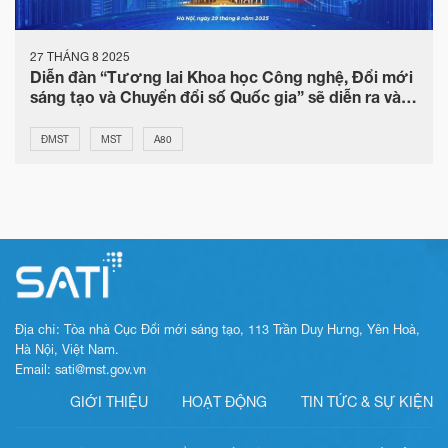
27 THÁNG 8 2025
Diễn đàn “Tương lai Khoa học Công nghệ, Đổi mới
sáng tạo và Chuyển đổi số Quốc gia” sẽ diễn ra vào
ngày 29/8/2025
ĐMST
MST
A80
Địa chỉ: Tòa nhà Cục Đổi mới sáng tạo, 113 Trần Duy Hưng, Yên Hoà,
Hà Nội, Việt Nam.
Email: sati@mst.gov.vn
GIỚI THIỆU
HOẠT ĐỘNG
TIN TỨC & SỰ KIỆN