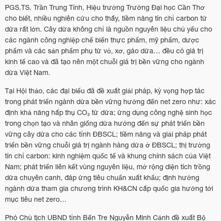
PGS.TS. Trần Trung Tính, Hiệu trưởng Trường Đại học Cần Thơ
cho biết, nhiều nghiên cứu cho thấy, tiềm năng tín chỉ carbon từ
dừa rất lớn. Cây dừa không chỉ là nguồn nguyên liệu chủ yếu cho
các ngành công nghiệp chế biến thực phẩm, mỹ phẩm, dược
phẩm và các sản phẩm phụ từ vỏ, xơ, gáo dừa… đều có giá trị
kinh tế cao và đã tạo nên một chuỗi giá trị bền vững cho ngành
dừa Việt Nam.
Tại Hội thảo, các đại biểu đã đề xuất giải pháp, kỳ vọng hợp tác
trong phát triển ngành dừa bền vững hướng đến net zero như: xác
định khả năng hấp thụ CO₂ từ dừa; ứng dụng công nghệ sinh học
trong chọn tạo và nhân giống dừa hướng đến sự phát triển bền
vững cây dừa cho các tỉnh ĐBSCL; tiềm năng và giải pháp phát
triển bền vững chuỗi giá trị ngành hàng dừa ở ĐBSCL; thị trường
tín chỉ carbon: kinh nghiệm quốc tế và khung chính sách của Việt
Nam; phát triển liên kết vùng nguyên liệu, mở rộng diện tích trồng
dừa chuyên canh, đáp ứng tiêu chuẩn xuất khẩu; định hướng
ngành dừa tham gia chương trình KH&CN cấp quốc gia hướng tới
mục tiêu net zero…
Phó Chủ tịch UBND tỉnh Bến Tre Nguyễn Minh Cảnh đề xuất Bộ