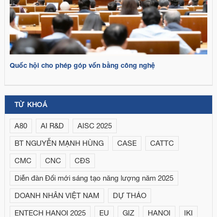
Quốc hội cho phép góp vốn bằng công nghệ
TỪ KHOÁ
A80
AI R&D
AISC 2025
BT NGUYỄN MẠNH HÙNG
CASE
CATTC
CMC
CNC
CĐS
Diễn đàn Đổi mới sáng tạo năng lượng năm 2025
DOANH NHÂN VIỆT NAM
DỰ THẢO
ENTECH HANOI 2025
EU
GIZ
HANOI
IKI