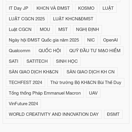
IT Day JP
KHCN VÀ ĐMST
KOSMO
LUẬT
LUẬT CGCN 2025
LUẬT KHCN&ĐMST
Luật CGCN
MOU
MST
NGHỊ ĐỊNH
Ngày hội ĐMST Quốc gia năm 2025
NIC
OpenAI
Qualcomm
QUỐC HỘI
QUỸ ĐẦU TƯ MẠO HIỂM
SATI
SATITECH
SINH HỌC
SÀN GIAO DỊCH KH&CN
SÀN GIAO DỊCH KH CN
TECHFEST 2024
Thứ trưởng Bộ KH&CN Bùi Thế Duy
Tổng thống Pháp Emmanuel Macron
UAV
VinFuture 2024
WORLD CREATIVITY AND INNOVATION DAY
ĐSMT