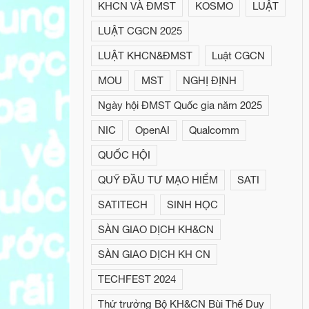
KHCN VÀ ĐMST
KOSMO
LUẬT
LUẬT CGCN 2025
LUẬT KHCN&ĐMST
Luật CGCN
MOU
MST
NGHỊ ĐỊNH
Ngày hội ĐMST Quốc gia năm 2025
NIC
OpenAI
Qualcomm
QUỐC HỘI
QUỸ ĐẦU TƯ MẠO HIỂM
SATI
SATITECH
SINH HỌC
SÀN GIAO DỊCH KH&CN
SÀN GIAO DỊCH KH CN
TECHFEST 2024
Thứ trưởng Bộ KH&CN Bùi Thế Duy