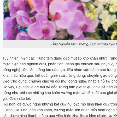
Ông Nguyễn Mai Dương, Cục trưởng Cục Phát
Tuy nhiên, hiện các Trung tâm đang gặp một số khó khăn như: Trang t
thực hiện các nghiên cứu, phân tích, đánh giá chuyên sâu phục vụ
công nghệ tiên tiến; công tác đào tạo, tiếp nhận vận hành các tran
khai thác hiệu quả; kết quả nghiên cứu ứng dụng, chuyển giao côn
việc ứng dụng, chuyển giao và đổi mới công nghệ, nhất là hỗ trợ c
Do vậy, Hội nghị là cơ hội để các Trung tâm giới thiệu, chia sẻ các
cũng như chia sẻ những khó khăn vướng mắc và đề xuất các giải ph
giai đoạn sắp tới.
Hội nghị đã được nghe những kết quả nổi bật, mô hình hiệu quả tro
Giang, Hà Tĩnh; các khó khăn, vướng mắc liên quan đến hoạt động của
sản được hình thành thông qua việc triển khai thực hiện nhiệm vụ