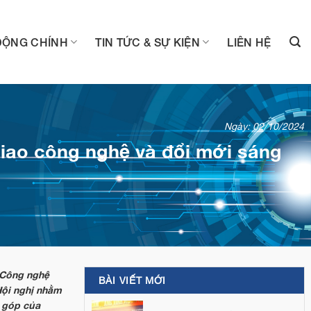
ĐỘNG CHÍNH
TIN TỨC & SỰ KIỆN
LIÊN HỆ
Ngày: 02/10/2024
iao công nghệ và đổi mới sáng
 Công nghệ
BÀI VIẾT MỚI
Hội nghị nhằm
g góp của