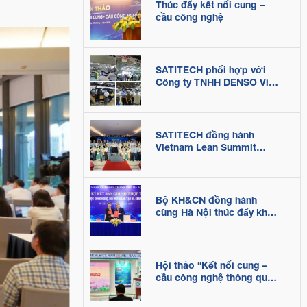
Thúc đẩy kết nối cung –
cầu công nghệ
SATITECH phối hợp với
Công ty TNHH DENSO Việt
Nam tổ chức Gemba
Walk: kết nối tri thức, lan
tỏa thực hành sản xuất
tinh gọn
SATITECH đồng hành
Vietnam Lean Summit
2026: thúc đẩy doanh
nghiệp nâng cao năng lực
cạnh tranh trong bối cảnh
biến động
Bộ KH&CN đồng hành
cùng Hà Nội thúc đẩy khoa
học, công nghệ, đổi mới
sáng tạo và chuyển đổi số
Hội thảo “Kết nối cung –
cầu công nghệ thông qua
Sàn Giao dịch Khoa học
và Công nghệ”