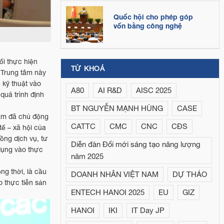
Quốc hội cho phép góp
vốn bằng công nghệ
i thực hiện
TỪ KHOÁ
 Trung tâm này
 kỹ thuật vào
A80
AI R&D
AISC 2025
quá trình định
BT NGUYỄN MẠNH HÙNG
CASE
tâm đã chủ động
CATTC
CMC
CNC
CĐS
ế – xã hội của
ồng dịch vụ, tư
Diễn đàn Đổi mới sáng tạo năng lượng
dụng vào thực
năm 2025
ng thời, là cầu
DOANH NHÂN VIỆT NAM
DỰ THẢO
o thực tiễn sản
ENTECH HANOI 2025
EU
GIZ
HANOI
IKI
IT Day JP