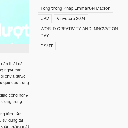
Tổng thống Pháp Emmanuel Macron
UAV
VinFuture 2024
WORLD CREATIVITY AND INNOVATION
DAY
ĐSMT
 cần thiết để
ng nghệ cao,
t bị chưa được
u quả cao trong
n giao công nghệ
phương trong
ung tâm Tiền
, sử dụng tài
 khăn trước mắt