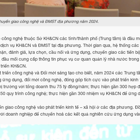
chuyển giao công nghệ và ĐMST địa phương năm 2024.
 công nghệ thuộc Sở KH&CN các tỉnh/thành phố (Trung tâm) là đầu mố
, dịch vụ KH&CN và ĐMST tại địa phương. Thời gian qua, hệ thống các
nhận, đánh giá, lựa chọn, cầu nối và ứng dụng, chuyển giao các tiến bộ
à đầu mối cung cấp thông tin phục vụ cơ quan quản lý nhà nước trong 
 triển KH&CN.
 triển công nghệ và Đổi mới sáng tạo cho biết, năm 2024 các Trung 
ứng dụng, đổi mới công nghệ, đóng góp tích cực vào phát triển kinh t
 trường với tổng doanh thu 75 tỷ đồng/năm; thực hiện gần 300 hợp đ
n 150 quy trình công nghệ; thực hiện gần 300 nhiệm vụ KH&CN để ứng 
 giao công nghệ vào phát triển kinh tế – xã hội ở các địa phương. Đồ
c với doanh nghiệp để chuyển hoá các kết quả nghiên cứu ứng dụng và