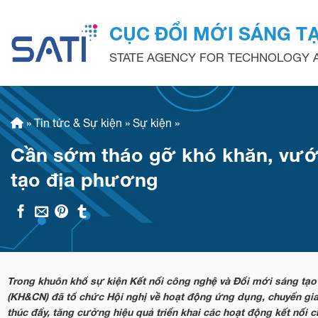
Skip
to
CỤC ĐỔI MỚI SÁNG T
content
STATE AGENCY FOR TECHNOLOGY A
»
Tin tức & Sự kiện
»
Sự kiện
»
Cần sớm tháo gỡ khó khăn, vướ
tạo địa phương
Trong khuôn khổ sự kiện Kết nối công nghệ và Đổi mới sáng tạo
(KH&CN) đã tổ chức Hội nghị về hoạt động ứng dụng, chuyển gi
thúc đẩy, tăng cường hiệu quả triển khai các hoạt động kết nố