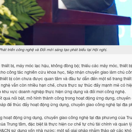
 triển công nghệ và Đổi mới sáng tạo phát biểu tại Hội nghị.
hiết bị, máy móc lạc hậu, không đồng bộ; thiếu các máy móc, thiết bị
 cho công tác nghiên cứu khoa học, tiếp nhận chuyển giao làm chủ cô
g thiết bị còn chưa được quan tâm và đầu tư dẫn đến một số trang thiế
g nghệ vẫn còn nhiều hạn chế, chưa thực sự thúc đẩy mạnh mẽ có hiệ
ho khu vực doanh nghiệp thực hiện ứng dụng và đổi mới công nghệ.
 kết quả nổi bật, mô hình thành công trong hoạt động ứng dụng, chuyể
áp để thúc đẩy hoạt động ứng dụng, chuyển giao công nghệ tại địa 
ng hoạt động ứng dụng, chuyển giao công nghệ tại địa phương của Tr
 Trung tâm, đặc biệt là thực hiện cơ chế tự chủ tài chính và quản lý
 KH&CN sử dụng vốn nhà nước; một số giải pháp nhằm tháo gỡ các khó