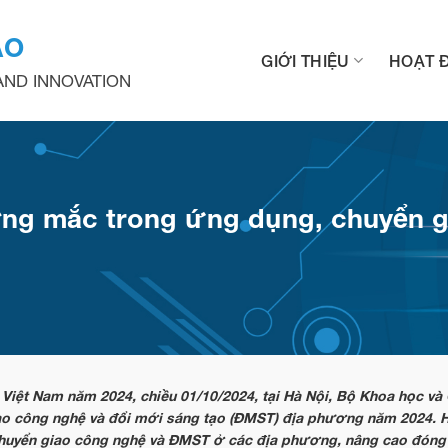
ẠO
GIỚI THIỆU
HOẠT 
ND INNOVATION
ng mắc trong ứng dụng, chuyển g
 Việt Nam năm 2024, chiều 01/10/2024, tại Hà Nội, Bộ Khoa học và
ao công nghệ và đổi mới sáng tạo (ĐMST) địa phương năm 2024. 
i chuyển giao công nghệ và ĐMST ở các địa phương, nâng cao đón