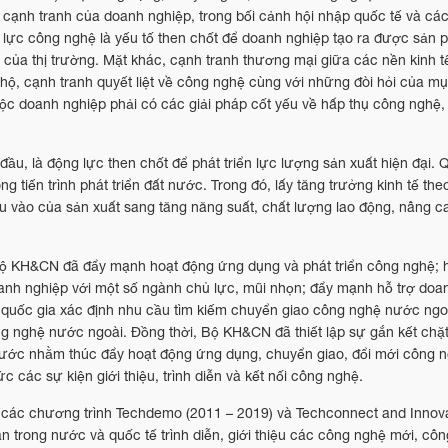
ực cạnh tranh của doanh nghiệp, trong bối cảnh hội nhập quốc tế và c
 lực công nghệ là yếu tố then chốt để doanh nghiệp tạo ra được sản 
của thị trường. Mặt khác, cạnh tranh thương mại giữa các nền kinh tế
, cạnh tranh quyết liệt về công nghệ cùng với những đòi hỏi của mục 
uộc doanh nghiệp phải có các giải pháp cốt yếu về hấp thụ công nghệ,
ầu, là động lực then chốt để phát triển lực lượng sản xuất hiện đại.
 tiến trình phát triển đất nước. Trong đó, lấy tăng trưởng kinh tế the
u vào của sản xuất sang tăng năng suất, chất lượng lao động, nâng c
 Bộ KH&CN đã đẩy mạnh hoạt động ứng dụng và phát triển công nghệ;
anh nghiệp với một số ngành chủ lực, mũi nhọn; đẩy mạnh hỗ trợ doa
 quốc gia xác định nhu cầu tìm kiếm chuyển giao công nghệ nước ngoà
công nghệ nước ngoài. Đồng thời, Bộ KH&CN đã thiết lập sự gắn kết chặ
 nước nhằm thúc đẩy hoạt động ứng dụng, chuyển giao, đổi mới công
c các sự kiện giới thiệu, trình diễn và kết nối công nghệ.
 các chương trình Techdemo (2011 – 2019) và Techconnect and Innov
n trong nước và quốc tế trình diễn, giới thiệu các công nghệ mới, công