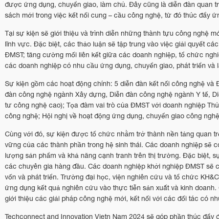
được ứng dụng, chuyển giao, làm chủ. Đây cũng là diễn đàn quan trọn
sách mới trong việc kết nối cung – cầu công nghệ, từ đó thúc đẩy ứ
Tại sự kiện sẽ giới thiệu và trình diễn những thành tựu công nghệ 
lĩnh vực. Đặc biệt, các thảo luận sẽ tập trung vào việc giải quyết
ĐMST; tăng cường mối liên kết giữa các doanh nghiệp, tổ chức nghiê
các doanh nghiệp có nhu cầu ứng dụng, chuyển giao, phát triển và
Sự kiện gồm các hoạt động chính: 5 diễn đàn kết nối công nghệ và Đ
đàn công nghệ ngành Xây dựng, Diễn đàn công nghệ ngành Y tế, Diễ
tư công nghệ cao); Tọa đàm vai trò của ĐMST với doanh nghiệp Thủ đ
công nghệ; Hội nghị về hoạt động ứng dụng, chuyển giao công ng
Cùng với đó, sự kiện được tổ chức nhằm trở thành nền tảng quan trọ
vững của các thành phần trong hệ sinh thái. Các doanh nghiệp sẽ có
lượng sản phẩm và khả năng cạnh tranh trên thị trường. Đặc biệt, sự
các chuyên gia hàng đầu. Các doanh nghiệp khởi nghiệp ĐMST sẽ có 
vốn và phát triển. Trường đại học, viện nghiên cứu và tổ chức KH&
ứng dụng kết quả nghiên cứu vào thực tiễn sản xuất và kinh doanh
giới thiệu các giải pháp công nghệ mới, kết nối với các đối tác có nh
Techconnect and Innovation Vietn Nam 2024 sẽ góp phần thúc đẩy 