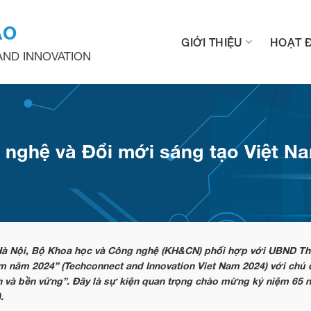
ẠO
GIỚI THIỆU
HOẠT 
ND INNOVATION
g nghệ và Đổi mới sáng tạo Việt N
, Hà Nội, Bộ Khoa học và Công nghệ (KH&CN) phối hợp với UBND T
am năm 2024” (Techconnect and Innovation Viet Nam 2024) với chủ 
nh và bền vững”. Đây là sự kiện quan trọng chào mừng kỷ niệm 65 
).