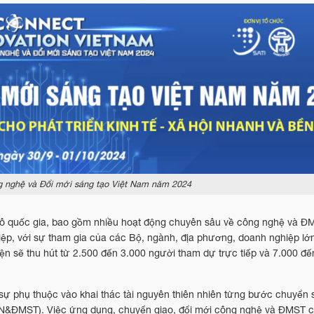
ng nghệ và Đổi mới sáng tạo Việt Nam năm 2024
ô quốc gia, bao gồm nhiều hoạt động chuyên sâu về công nghệ và ĐM
iệp, với sự tham gia của các Bộ, ngành, địa phương, doanh nghiệp lớn
ện sẽ thu hút từ 2.500 đến 3.000 người tham dự trực tiếp và 7.000 đ
ự phụ thuộc vào khai thác tài nguyên thiên nhiên từng bước chuyển
,CN&ĐMST). Việc ứng dụng, chuyển giao, đổi mới công nghệ và ĐMST có