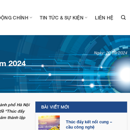
ĐỘNG CHÍNH
TIN TỨC & SỰ KIỆN
LIÊN HỆ
Ngày: 20/09/2024
am 2024
hành phố Hà Nội
BÀI VIẾT MỚI
đề “Thúc đẩy
năm thành lập
Thúc đẩy kết nối cung –
cầu công nghệ