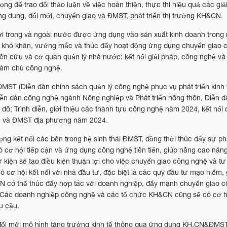
g để trao đổi thảo luận về việc hoàn thiện, thực thi hiệu quả các giả
ng dụng, đổi mới, chuyển giao và ĐMST, phát triển thị trường KH&CN.
mới trong và ngoài nước được ứng dụng vào sản xuất kinh doanh trong
 các khó khăn, vướng mắc và thúc đẩy hoạt động ứng dụng chuyển giao
n cứu và cơ quan quản lý nhà nước; kết nối giải pháp, công nghệ và 
 làm chủ công nghệ.
MST (Diễn đàn chính sách quản lý công nghệ phục vụ phát triển kinh t
n đàn công nghệ ngành Nông nghiệp và Phát triển nông thôn, Diễn đ
ô; Trình diễn, giới thiệu các thành tựu công nghệ năm 2024, kết nối
hệ và ĐMST địa phương năm 2024.
ng kết nối các bên trong hệ sinh thái ĐMST, đồng thời thúc đẩy sự phá
 cơ hội tiếp cận và ứng dụng công nghệ tiên tiến, giúp nâng cao năng
 kiện sẽ tạo điều kiện thuận lợi cho việc chuyển giao công nghệ và tư 
cơ hội kết nối với nhà đầu tư, đặc biệt là các quỹ đầu tư mạo hiểm,
CN có thể thúc đẩy hợp tác với doanh nghiệp, đẩy mạnh chuyển giao 
. Các doanh nghiệp công nghệ và các tổ chức KH&CN cũng sẽ có cơ hội
u cầu.
đổi mới mô hình tăng trưởng kinh tế thông qua ứng dụng KH,CN&ĐMST