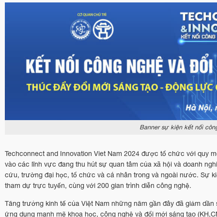
Banner sự kiện kết nối cô
Techconnect and Innovation Viet Nam 2024 được tổ chức với quy m
vào các lĩnh vực đang thu hút sự quan tâm của xã hội và doanh ngh
cứu, trường đại học, tổ chức và cá nhân trong và ngoài nước. Sự ki
tham dự trực tuyến, cùng với 200 gian trình diễn công nghệ.
Tăng trưởng kinh tế của Việt Nam những năm gần đây đã giảm dần s
ứng dụng mạnh mẽ khoa học, công nghệ và đổi mới sáng tạo (KH