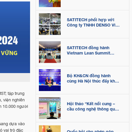
SATITECH phối hợp với
Công ty TNHH DENSO Việt
Nam tổ chức Gemba
Walk: kết nối tri thức, lan
tỏa thực hành sản xuất
tinh gọn
SATITECH đồng hành
Vietnam Lean Summit
2026: thúc đẩy doanh
nghiệp nâng cao năng lực
cạnh tranh trong bối cảnh
biến động
Bộ KH&CN đồng hành
cùng Hà Nội thúc đẩy khoa
học, công nghệ, đổi mới
sáng tạo và chuyển đổi số
ST; tập trung
, viện nghiên
Hội thảo “Kết nối cung –
ến 10.000 người
cầu công nghệ thông qua
Sàn Giao dịch Khoa học
và Công nghệ”
 sang dựa vào
 vai trò đặc
Quốc hội cho phép góp