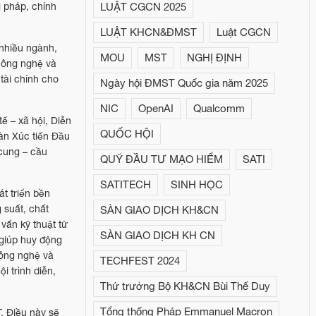
LUẬT CGCN 2025
i pháp, chính
LUẬT KHCN&ĐMST
Luật CGCN
 nhiều ngành,
MOU
MST
NGHỊ ĐỊNH
 công nghệ và
tài chính cho
Ngày hội ĐMST Quốc gia năm 2025
NIC
OpenAI
Qualcomm
ế – xã hội, Diễn
QUỐC HỘI
àn Xúc tiến Đầu
 cung – cầu
QUỸ ĐẦU TƯ MẠO HIỂM
SATI
SATITECH
SINH HỌC
t triển bền
 suất, chất
SÀN GIAO DỊCH KH&CN
vấn kỹ thuật từ
SÀN GIAO DỊCH KH CN
 giúp huy động
công nghệ và
TECHFEST 2024
 trình diễn,
Thứ trưởng Bộ KH&CN Bùi Thế Duy
Tổng thống Pháp Emmanuel Macron
. Điều này sẽ