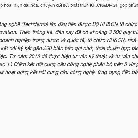
 hóa, hiện đại hóa, chuyển đổi số, phát triển KH,CN&ĐMST, góp phần 
 công nghệ (Techdemo) lần đầu tiên được Bộ KH&CN tổ chức
ovation. Theo thống kê, đến nay đã có khoảng 3.500 quy tr
g, doanh nghiệp trong nước và quốc tế, tổ chức KH&CN, nhà
ợ kết nối ký kết gần 200 biên bản ghi nhớ, thỏa thuận hợp tá
ệp. Từ năm 2015 đã thực hiện tư vấn kỹ thuật và tư vấn ch
ác 13 Điểm kết nối cung cầu công nghệ phân bố trên 5 vùng
 quả hoạt động kết nối cung cầu công nghệ, ứng dụng tiến 