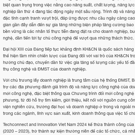
biệt quan trọng trong việc nâng cao năng suất, chất lượng, năng l
nghiệp lần thứ 4 đang tác động ngày một sâu rộng. Trình độ và năng
đặc tính cạnh tranh vượt trội, đáp ứng được nhu cầu ngày càng cao 
gian gần đây dẫn đến sự gia tăng những biện pháp tăng cường bảo hộ
bền vững là các nhân tố thực tiễn đang đặt ra cho doanh nghiệp, b
nghệ, dần tiến tới tự chủ công nghệ để vượt qua những thách thức.
Đại hội XIII của Đảng tiếp tục khẳng định KH&CN là quốc sách hàng đ
thể hiện tầm nhìn chiến lược của Đảng đối với vai trò của KH&CN trong
hướng chủ đạo, chuyển dần từ việc gia tăng số lượng các yếu tố đầ
thụ công nghệ và ĐMST của doanh nghiệp.
Với chủ trương lấy doanh nghiệp là trung tâm của hệ thống ĐMST,
trợ các địa phương đánh giá trình độ và năng lực công nghệ của do
mới công nghệ, đặc biệt thông qua Chương trình đổi mới công nghệ
phương, từ đó hỗ trợ tìm kiếm, giới thiệu, kết nối với nguồn cung 
viện nghiên cứu, trường đại học và doanh nghiệp ở trong và ngoài
trong các ngành, lĩnh vực sản xuất, kinh doanh thông qua việc tổ chứ
Techconnect and Innovation Viet Nam 2024 kế thừa thành công của
(2020 – 2023), trở thành sự kiện thường niên để các tổ chức, cá nhâ