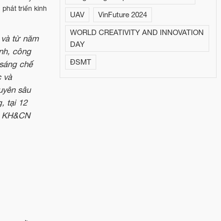
phát triển kinh
UAV
VinFuture 2024
WORLD CREATIVITY AND INNOVATION
 và từ năm
DAY
ình, công
ĐSMT
 sáng chế
c và
uyên sâu
, tại 12
bộ KH&CN