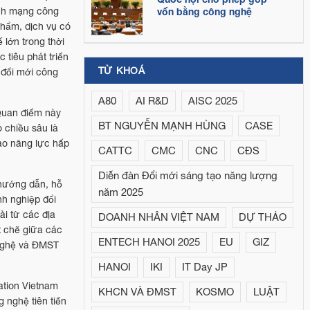
ách mạng công
vốn bằng công nghệ
phẩm, dịch vụ có
 lớn trong thời
tiêu phát triển
TỪ KHOÁ
 đổi mới công
A80
AI R&D
AISC 2025
 Quan điểm này
BT NGUYỄN MẠNH HÙNG
CASE
o chiều sâu là
ao năng lực hấp
CATTC
CMC
CNC
CĐS
Diễn đàn Đổi mới sáng tạo năng lượng
 hướng dẫn, hỗ
năm 2025
nh nghiệp đổi
i từ các địa
DOANH NHÂN VIỆT NAM
DỰ THẢO
t chẽ giữa các
ENTECH HANOI 2025
EU
GIZ
 nghệ và ĐMST
HANOI
IKI
IT Day JP
ation Vietnam
KHCN VÀ ĐMST
KOSMO
LUẬT
 nghệ tiên tiến