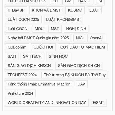
ENTECH HANOI 2025
EU
GIZ
HANOI
IKI
IT Day JP
KHCN VÀ ĐMST
KOSMO
LUẬT
LUẬT CGCN 2025
LUẬT KHCN&ĐMST
Luật CGCN
MOU
MST
NGHỊ ĐỊNH
Ngày hội ĐMST Quốc gia năm 2025
NIC
OpenAI
Qualcomm
QUỐC HỘI
QUỸ ĐẦU TƯ MẠO HIỂM
SATI
SATITECH
SINH HỌC
SÀN GIAO DỊCH KH&CN
SÀN GIAO DỊCH KH CN
TECHFEST 2024
Thứ trưởng Bộ KH&CN Bùi Thế Duy
Tổng thống Pháp Emmanuel Macron
UAV
VinFuture 2024
WORLD CREATIVITY AND INNOVATION DAY
ĐSMT