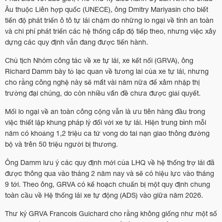
Âu thuộc Liên hợp quốc (UNECE), ông Dmitry Mariyasin cho biết
tiến độ phát triển ô tô tự lái chậm do những lo ngại về tính an toàn
và chi phí phát triển các hệ thống cấp độ tiếp theo, nhưng việc xây
dựng các quy định vẫn đang được tiến hành.
Chủ tịch Nhóm công tác về xe tự lái, xe kết nối (GRVA), ông
Richard Damm bày tỏ lạc quan về tương lai của xe tự lái, nhưng
cho rằng công nghệ này sẽ mất vài năm nữa để xâm nhập thị
trường đại chúng, do còn nhiều vấn đề chưa được giải quyết.
Mối lo ngại về an toàn công cộng vẫn là ưu tiên hàng đầu trong
việc thiết lập khung pháp lý đối với xe tự lái. Hiện trung bình mỗi
năm có khoảng 1,2 triệu ca tử vong do tai nạn giao thông đường
bộ và trên 50 triệu người bị thương.
Ông Damm lưu ý các quy định mới của LHQ về hệ thống trợ lái đã
được thông qua vào tháng 2 năm nay và sẽ có hiệu lực vào tháng
9 tới. Theo ông, GRVA có kế hoạch chuẩn bị một quy định chung
toàn cầu về Hệ thống lái xe tự động (ADS) vào giữa năm 2026.
Thư ký GRVA Francois Guichard cho rằng không giống như một số