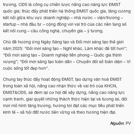
trưởng, CĐS là công cụ chiến lược nâng cao năng lực ĐMST
quốc gia; thúc đẩy phát triển hệ thống ĐMST quốc gia, tăng cường
kết nối giữa khu vực doanh nghiệp – nhà nước – viện/trường –
startup – nhà đầu tư – cộng đồng với vai trò của các nền tảng số
kết nối cung – cầu công nghệ, chuyên gia – ý tưởng.
Chủ đề hưởng ứng Ngày Sáng tạo và Đổi mới sáng tạo thế giới
năm 2025: “Đổi mới sáng tạo – Nghĩ khác, Làm khác để tốt hơn”;
“Đổi mới sáng tạo – Doanh nghiệp tiên phong – Quốc gia thịnh
vượng”; “Đổi mới sáng tạo toàn dân – Chuyển đổi số toàn diện – Vì
cuộc sống tốt đẹp hơn”.
Chung tay thúc đẩy hoạt động ĐMST, tạo dựng văn hoá ĐMST
trong toàn xã hội, nâng cao nhận thức về vai trò của KHCN,
ĐMST&CĐS, sẽ đem lại cơ hội để xây dựng, nâng cao năng lực
cạnh tranh, giải quyết những thách thức hiện tại và tương lai, đổi
mới mô hình tăng trưởng, hướng tới đạt các mục tiêu phát triển
kinh tế – xã hội đất nước bền vững và theo hướng hiện đại.
Nguồn
: PV