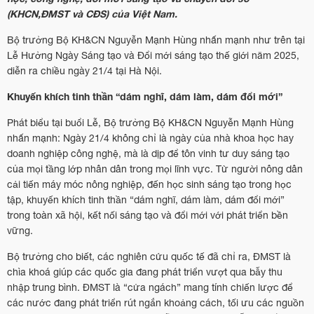
(KHCN,ĐMST và CĐS) của Việt Nam.
Bộ trưởng Bộ KH&CN Nguyễn Mạnh Hùng nhấn mạnh như trên tại
Lễ Hưởng Ngày Sáng tạo và Đổi mới sáng tạo thế giới năm 2025,
diễn ra chiều ngày 21/4 tại Hà Nội.
Khuyến khích tinh thần “dám nghĩ, dám làm, dám đổi mới”
Phát biểu tại buổi Lễ, Bộ trưởng Bộ KH&CN Nguyễn Mạnh Hùng
nhấn mạnh: Ngày 21/4 không chỉ là ngày của nhà khoa học hay
doanh nghiệp công nghệ, mà là dịp để tôn vinh tư duy sáng tạo
của mọi tầng lớp nhân dân trong mọi lĩnh vực. Từ người nông dân
cải tiến máy móc nông nghiệp, đến học sinh sáng tạo trong học
tập, khuyến khích tinh thần “dám nghĩ, dám làm, dám đổi mới”
trong toàn xã hội, kết nối sáng tạo và đổi mới với phát triển bền
vững.
Bộ trưởng cho biết, các nghiên cứu quốc tế đã chỉ ra, ĐMST là
chìa khoá giúp các quốc gia đang phát triển vượt qua bẫy thu
nhập trung bình. ĐMST là “cửa ngách” mang tính chiến lược để
các nước đang phát triển rút ngắn khoảng cách, tối ưu các nguồn