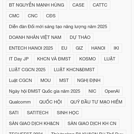
BT NGUYỄN MẠNH HÙNG
CASE
CATTC
CMC
CNC
CĐS
Diễn đàn Đổi mới sáng tạo năng lượng năm 2025
DOANH NHÂN VIỆT NAM
DỰ THẢO
ENTECH HANOI 2025
EU
GIZ
HANOI
IKI
IT Day JP
KHCN VÀ ĐMST
KOSMO
LUẬT
LUẬT CGCN 2025
LUẬT KHCN&ĐMST
Luật CGCN
MOU
MST
NGHỊ ĐỊNH
Ngày hội ĐMST Quốc gia năm 2025
NIC
OpenAI
Qualcomm
QUỐC HỘI
QUỸ ĐẦU TƯ MẠO HIỂM
SATI
SATITECH
SINH HỌC
SÀN GIAO DỊCH KH&CN
SÀN GIAO DỊCH KH CN