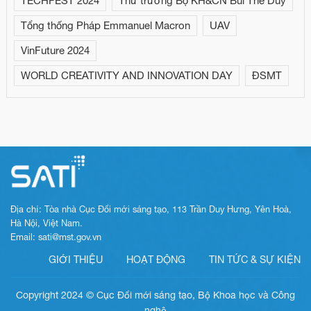
TECHFEST 2024
Thứ trưởng Bộ KH&CN Bùi Thế Duy
Tổng thống Pháp Emmanuel Macron
UAV
VinFuture 2024
WORLD CREATIVITY AND INNOVATION DAY
ĐSMT
Địa chỉ: Tòa nhà Cục Đổi mới sáng tạo, 113 Trần Duy Hưng, Yên Hoà,
Hà Nội, Việt Nam.
Email: sati@mst.gov.vn
GIỚI THIỆU
HOẠT ĐỘNG
TIN TỨC & SỰ KIỆN
Copyright 2024 © Cục Đổi mới sáng tạo, Bộ Khoa học và Công
nghệ