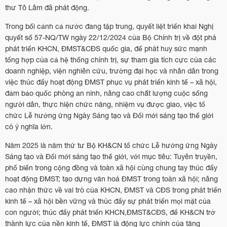
thư Tô Lâm đã phát động.
Trong bối cảnh cả nước đang tập trung, quyết liệt triển khai Nghị
quyết số 57-NQ/TW ngày 22/12/2024 của Bộ Chính trị về đột phá
phát triển KHCN, ĐMST&CĐS quốc gia, để phát huy sức mạnh
tổng hợp của cả hệ thống chính trị, sự tham gia tích cực của các
doanh nghiệp, viện nghiên cứu, trường đại học và nhân dân trong
việc thúc đẩy hoạt động ĐMST phục vụ phát triển kinh tế – xã hội,
đảm bảo quốc phòng an ninh, nâng cao chất lượng cuộc sống
người dân, thực hiện chức năng, nhiệm vụ được giao, việc tổ
chức Lễ hưởng ứng Ngày Sáng tạo và Đổi mới sáng tạo thế giới
có ý nghĩa lớn.
Năm 2025 là năm thứ tư Bộ KH&CN tổ chức Lễ hướng ứng Ngày
Sáng tạo và Đổi mới sáng tạo thế giới, với mục tiêu: Tuyên truyền,
phổ biến trong cộng đồng và toàn xã hội cùng chung tay thúc đẩy
hoạt động ĐMST; tạo dựng văn hoá ĐMST trong toàn xã hội; nâng
cao nhận thức về vai trò của KHCN, ĐMST và CĐS trong phát triển
kinh tế – xã hội bền vững và thúc đẩy sự phát triển mọi mặt của
con người; thúc đẩy phát triển KHCN,ĐMST&CĐS, để KH&CN trở
thành lực của nền kinh tế, ĐMST là động lực chính của tăng