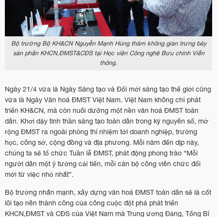
Bộ trưởng Bộ KH&CN Nguyễn Mạnh Hùng thăm không gian trưng bày
sản phẩn KHCN,ĐMST&CĐS tại Học viện Công nghệ Bưu chính Viễn
thông.
Ngày 21/4 vừa là Ngày Sáng tạo và Đổi mới sáng tạo thế giới cũng
vừa là Ngày Văn hoá ĐMST Việt Nam. Việt Nam không chỉ phát
triển KH&CN, mà còn nuôi dưỡng một nền văn hoá ĐMST toàn
dân. Khơi dậy tinh thần sáng tạo toàn dân trong kỷ nguyên số, mở
rộng ĐMST ra ngoài phòng thí nhiệm tới doanh nghiệp, trường
học, công sở, cộng đồng và địa phương. Mỗi năm đến dịp này,
chúng ta sẽ tổ chức Tuần lễ ĐMST, phát động phong trào “Mỗi
người dân một ý tưởng cải tiến, mỗi cán bộ công viên chức đổi
mới từ việc nhỏ nhất”.
Bộ trưởng nhấn mạnh, xây dựng văn hoá ĐMST toàn dân sẽ là cốt
lõi tạo nên thành công của công cuộc đột phá phát triển
KHCN,ĐMST và CĐS của Việt Nam mà Trung ương Đảng, Tổng Bí