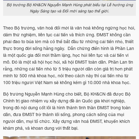
Bộ trưởng Bộ KH&CN Nguyễn Mạnh Hùng phát biểu tại Lễ hưởng ứng
Ngày Sáng tạo và Đổi mới sáng tạo thế giới.
Theo Bộ trưởng, văn hoá đổi mới là văn hoá không ngừng học hỏi,
dám thử nghiệm, liên tục cải tiến và thích ứng. ĐMST không cần
phải đao to búa lớn mà có thể bắt đầu từ những cải tiến nhỏ, thiết
thực trong đời sống hằng ngày. Dẫn chứng điển hình là Phần Lan
là một quốc gia đổi mới thầm lặng, học hỏi liên tục và cải tiến vi
mô. Đó là một xã hội học hỏi, xã hội ĐMST toàn dân. Phần Lan tin
rằng, những cải tiến nhỏ từ 5 triệu người dân còn giá trị hơn phát
minh từ 500 nhà khoa học, nói theo cách này thì cải tiến nhỏ từ
100 triệu người Việt Nam sẽ không kém gì 10.000 nhà khoa học.
Bộ trưởng Nguyễn Mạnh Hùng cho biết, Bộ KH&CN đã được Bộ
Chính trị giao nhiệm vụ xây dựng đề án Quốc gia khởi nghiệp,
trong đó nội dung cốt lõi là hình thành tinh thần ĐMST trong toàn
dân, đưa ĐMST trở thành lối sống, phong cách sống của mọi
người dân, mọi tổ chức. Xây dựng văn hoá ĐMST, khuyến khích
khám phá, và khoan dung với thất bại.